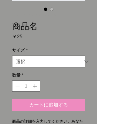
SKU： 217537123517253
商品名
価
￥25
格
サイズ
*
数量
*
カートに追加する
商品の詳細を入力してください。あなた
の商品の特徴やおすすめのポイントをわ
かりやすく説明しましょう。