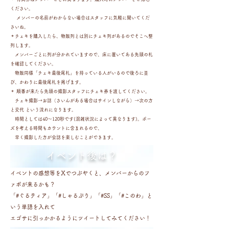
ください。
メンバーの名前がわからない場合はスタッフに気軽に聞いてくだ
さいね。
＊チェキを購入したら、物販列とは別にチェキ列があるのでそこへ整
列します。
メンバーごとに列が分かれていますので、床に置いてある先頭の札
を確認してください。
物販同様「チェキ最後尾札」を持っている人がいるので後ろに並
び、かわりに最後尾札を掲げます。
＊ 順番が来たら先頭の撮影スタッフにチェキ券を渡してください。
チェキ撮影→お話（さいんがある場合はサインしながら）→次の方
と交代 という流れになります。
時間としては40〜120秒です(混雑状況によって異なります)。ポー
ズを考える時間もカウントに含まれるので、
早く撮影した方が会話を楽しむことができます。
​イベント後は？
イベントの感想等をXでつぶやくと、メンバーからのフ
ァボが来るかも？
「#ぐるティア」「#しゃるぷり」
「#SS」「#このわ」
と
いう単語を入れて
エゴサに
引っかかるようにツイートしてみてください！