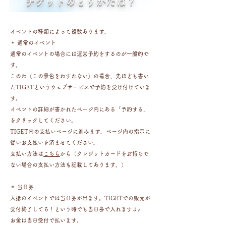
​チケットのとりかたは？
イベントの種類によって複数あります。
＊ 通常のイベント
通常のイベントの場合には運営予約をするのが一般的で
す。
このわ（この景色をわすれない）の場合、先ほども書い
たTIGETというウェブサービスで予約を受け付けていま
す。
イベントの詳細が書かれたページ内にある「予約する」
をクリックしてください。
TIGET内の支払いページに進みます。
ページ内の指示に
従いお支払いを済ませてください。
​支払い方法は
こちら
から（クレジットカードをお持ちで
ない場合の支払い方法も記載してあります。）
＊ 当日券
大抵のイベントでは当日券が出ます。TIGETでの販売が
受付終了してる！という時でも当日券で入れますよ♪
お金は当日受付で払います。