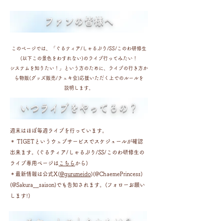
​ファンの皆様へ
このページでは、「ぐるティア/しゃるぷり/SS/このわ研修生
(以下この景色をわすれない)のライブ行ってみたい！
システムを知りたい！」という方のために、ライブの行き方か
ら物販(グッズ販売/チェキ会)応援いただく上でのルールを
説明します。
​いつライブをやってるの？
週末はほぼ毎週ライブを行っています。
＊ TIGETというウェブサービスでスケジュールが確認
出来ます。(
ぐるティア/しゃるぷり/SS/このわ研修生の
ライブ
専用ページは
こちら
から)
＊最新情報は公式X
(
@gurumeido
)(@ChaemePrincess)
(@Sakura__saison)でも告知されます。(フォローお願い
します!
)