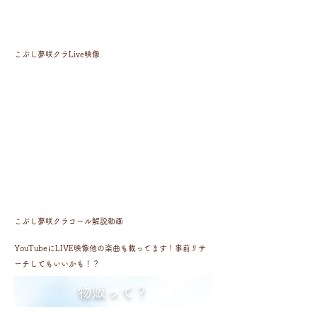
​こぶし夢咲クラLive映像
​こぶし夢咲クラコール解説動画
YouTubeにLIVE映像他の楽曲も載ってます！事前リサ
ーチしてもいいかも！？
​物販って？