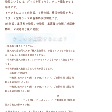
物販というのは、グッズを買ったり、チェキ撮影をする
時間です。
イベントによって前物販、並行物販、終演後物販があり
ます。＊定期ライブは基本終演後物販です。
(前物販：出演前の物販 / 後物販：出演後の物販 / 終演後
物販：全演者終了後の物販）
​チェキを撮影するには？
＊特典券を購入してください。
購入列の最後尾の人が「購入最後尾札」を持っているので後ろに並
び、かわりに最後尾札を掲げてください。
特典券の購入以外にも、Tシャツやタオルなどのグッズ販売もあり
ます♪
＊特典券は購入枚数に応じて特典が異なります。
特典券1枚1000円
特典券1枚でチェキ1枚（ピンor2ショット）ご歓談時間（撮影開
始から約60秒サイン無）
特典券2枚でチェキ1枚（ピンor2ショット）ご歓談時間（撮影開
始から約120秒サイン有）
or
チェキ2
枚
（ピンor2ショット
）ご歓談時間（撮影開
始から約120
秒サイン無
）
＊ 特典券はメンバーごとに異なります。購入時にメンバーをご指名