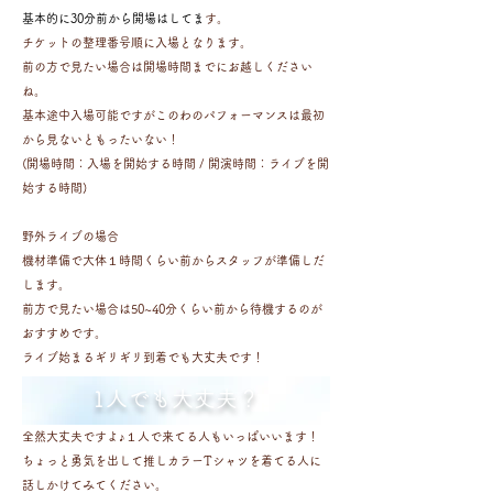
基本的に30分前から開場はしてま
す。
チケットの整理番号順に入場となります。
前の方で見たい場合は開場時間までにお越しください
ね。
基本途中入場可能ですがこのわのパフォーマンスは最初
から見ないともったいない！
(開場時間：入場を開始する時間 / 開演時間：ライブを開
始する時間)
野外ライブの場合
機材準備で大体１時間くらい前からスタッフが準備しだ
します。
前方で見たい場合は50~40分くらい前から待機するのが
おすすめです。
​ライブ始まるギリギリ到着でも大丈夫です！
​1人でも大丈夫？
全然大丈夫ですよ♪１人で来てる人もいっぱいいます！
ちょっと勇気を出して推しカラーTシャツを着てる人に
話しかけてみてください。