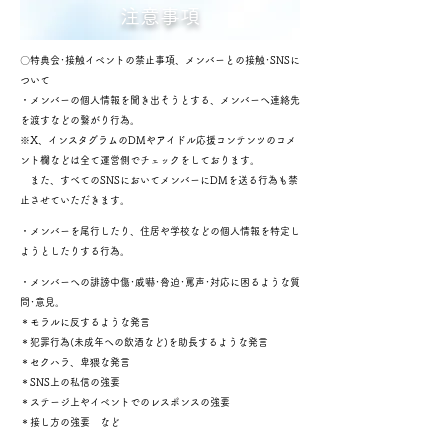
​注意事項
〇特典会･接触イベントの禁止事項、メンバーとの接触･SNSに
ついて
・メンバーの個人情報を聞き出そうとする、メンバーへ連絡先
を渡すなどの繋がり行為。
※X、インスタグラムのDMやアイドル応援コンテンツのコメ
ント欄などは全て運営側でチェックをしております。
また、すべてのSNSにおいてメンバーにDMを送る行為も禁
止させていただきます。
・メンバーを尾行したり、住居や学校などの個人情報を特定し
ようとしたりする行為。
・メンバーへの誹謗中傷･威嚇･脅迫･罵声･対応に困るような質
問･意見。
＊モラルに反するような発言
＊犯罪行為(未成年への飲酒など)を助長するような発言
＊セクハラ、卑猥な発言
＊SNS上の私信の強要
＊ステージ上やイベントでのレスポンスの強要
＊接し方の強要 など