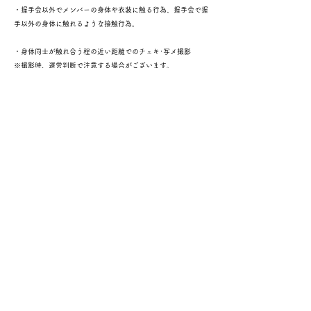
・握手会以外でメンバーの身体や衣装に触る行為、握手会で握
手以外の身体に触れるような接触行為。
・身体同士が触れ合う程の近い距離でのチェキ･写メ撮影
※撮影時、運営判断で注意する場合がございます。
・刃物などの危険物の持ち込み。
・酒類などの飲料を手に持ちながらの参加。
・ファンレターを直接渡す行為（郵送では受け付けておりま
す。）
※手紙･ファンレターは全て運営側で、連絡先などの記載が無
いか中身のチェックを行います。
宛先 〒440-0888 愛知県豊橋市駅前大通り1-30小野ビル2
階 （株）秘密基地HONOKUNI
・弊社の所属するアイドル、スタッフ、運営・店舗 ファン同
志 に対しての 誹謗中傷、醜聞の流布をする行為
↑項目に該当する行為をされた方はイベント・LIVE・店舗営業
等、弊社の関わる全てのコンテンツへの出入りを禁止とさせていただ
きます。
誹謗中傷・プライバシーの侵害行為が確認された場合法的処置を
させていただく場合がございますので予めご了承ください。
・弊社運営アイドルグループを応援するファンの方に対しても