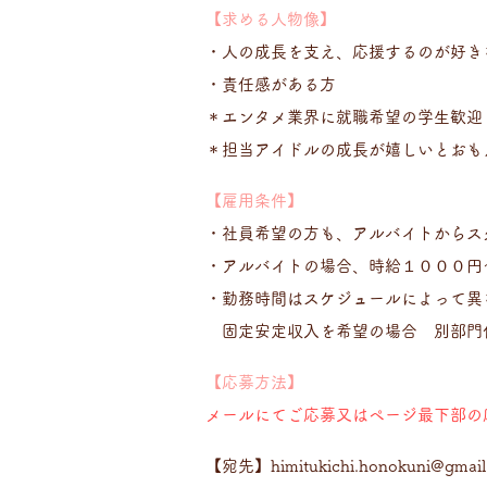
【求める人物像】
・人の成長を支え、応援するのが好き
・責任感がある方
＊エンタメ業界に就職希望の学生歓迎
＊担当アイドルの成長が嬉しいとおも
【雇用条件】
・社員希望の方も、アルバイトからス
・アルバイトの場合、時給１０００円
・勤務時間はスケジュールによって異
固定安定収入を希望の場合 別部門
【応募方法】
メールにてご応募又はページ最下部の
【宛先】
himitukichi.honokuni@gmai