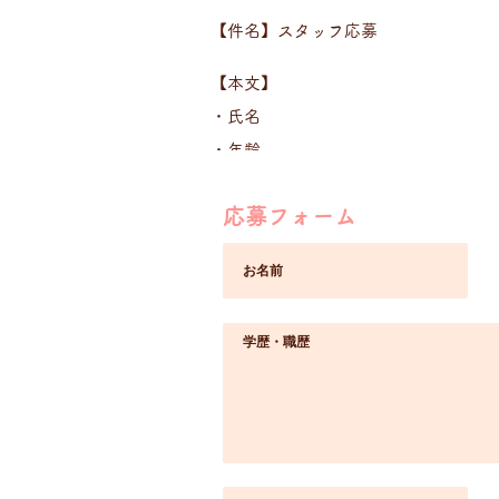
【件名】スタッフ応募
【本文】
・氏名
・年齢
・学歴職歴等
応募フォーム
・電話番号
・最近一番笑ったこと（具体的に）
・今までで一番頑張ったこととその内
疑問質問は面接時にどんどん聞いてく