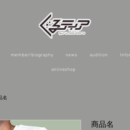
member/biography
news
audition
Info
onlineshop
品名
商品名