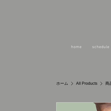
home
schedule
ホーム
All Products
商