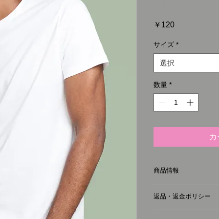
SKU： 21554345656
価
￥120
格
サイズ
*
選択
数量
*
カ
商品情報
商品の詳細を入力し
返品・返金ポリシー
明に加え、商品の特
しましょう。
返品・返金ポリシー